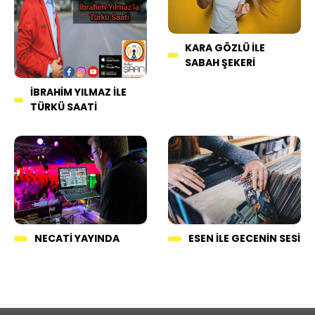
KARA GÖZLÜ ILE
SABAH ŞEKERI
İBRAHIM YILMAZ İLE
TÜRKÜ SAATI
ESEN ILE GECENIN SESI
NECATI YAYINDA