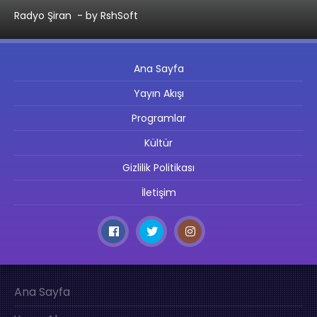
Radyo Şiran
- by RshSoft
Ana Sayfa
Yayın Akışı
Programlar
Kültür
Gizlilik Politikası
İletişim
Ana Sayfa