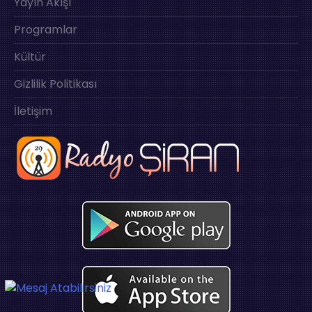
Yayın Akışı
Programlar
Kültür
Gizlilik Politikası
İletişim