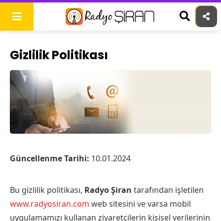
Skip
to
content
Gizlilik Politikası
Güncellenme Tarihi:
10.01.2024
Bu gizlilik politikası,
Radyo Şiran
tarafından işletilen
www.radyosiran.com
web sitesini ve varsa mobil
uygulamamızı kullanan ziyaretçilerin kişisel verilerinin